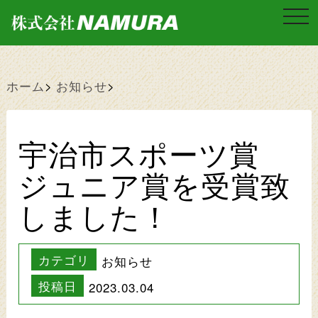
t
o
g
g
l
e
n
ホーム
お知らせ
a
v
i
g
a
宇治市スポーツ賞
t
i
o
ジュニア賞を受賞致
n
しました！
カテゴリ
お知らせ
投稿日
2023.03.04