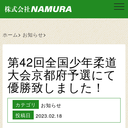
t
o
g
g
l
e
n
ホーム
お知らせ
a
v
i
g
a
第42回全国少年柔道
t
i
o
大会京都府予選にて
n
優勝致しました！
カテゴリ
お知らせ
投稿日
2023.02.18